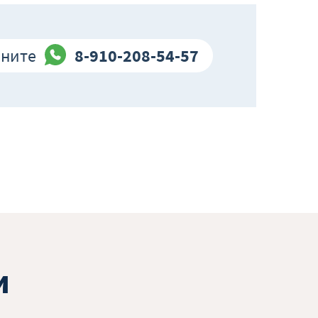
оните
8-910-208-54-57
и