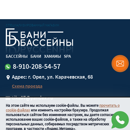
СПЕЦИАЛИЗИРОВАННЫЙ МАГАЗИН
БАССЕЙНЫ
БАНИ
ХАМАМЫ
SPA
8-910-208-54-57
Адрес: г. Орел, ул. Карачевская, 68
Схема проезда
tika07@yandex.ru
На этом сайте мы используем cookie-файлы. Вы можете
прочитать о
Цена не является публичной офертой
cookie-файлах
или изменить настройки браузера. Продолжая
пользоваться сайтом без изменения настроек, вы даете согласие на
использование ваших cookie-файлов, а также на обработку
персональных данных, собираемых посредством метрических
ИП Грядунов М.И.
© 2008-
2026
программ, в частности «Яндекс.Метрика».