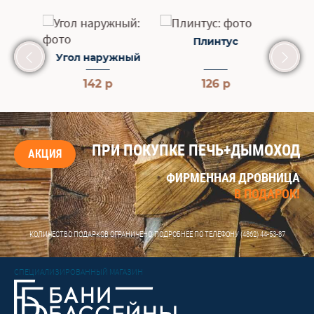
с
Плинтус
Угол наружный
Уго
142 р
126 р
ПРИ ПОКУПКЕ ПЕЧЬ+ДЫМОХОД
АКЦИЯ
ФИРМЕННАЯ ДРОВНИЦА
В ПОДАРОК!
КОЛИЧЕСТВО ПОДАРКОВ ОГРАНИЧЕНО, ПОДРОБНЕЕ ПО ТЕЛЕФОНУ
(4862) 44-53-87
СПЕЦИАЛИЗИРОВАННЫЙ МАГАЗИН