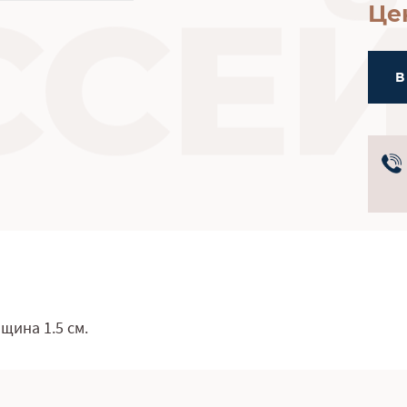
Це
В
щина 1.5 см.