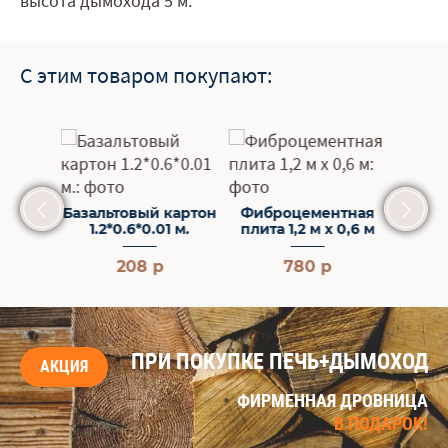
высота дымохода 5 м.
С этим товаром покупают:
нтная
Базальтовый картон
Фиброцементная
Базал
 0,6 м
1.2*0.6*0.01 м.
плита 1,2 м х 0,6 м
1.2
208 р
780 р
ПРИ ПОКУПКЕ ПЕЧЬ+ДЫМОХОД
АКЦИЯ
ФИРМЕННАЯ ДРОВНИЦА
В ПОДАРОК!