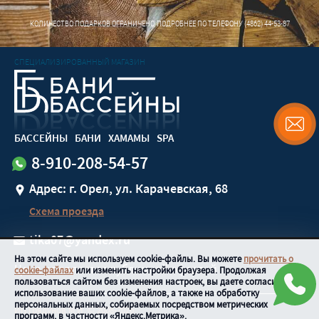
КОЛИЧЕСТВО ПОДАРКОВ ОГРАНИЧЕНО, ПОДРОБНЕЕ ПО ТЕЛЕФОНУ
(4862) 44-53-87
СПЕЦИАЛИЗИРОВАННЫЙ МАГАЗИН
БАССЕЙНЫ
БАНИ
ХАМАМЫ
SPA
8-910-208-54-57
Адрес: г. Орел, ул. Карачевская, 68
Схема проезда
tika07@yandex.ru
На этом сайте мы используем cookie-файлы. Вы можете
прочитать о
Цена не является публичной офертой
cookie-файлах
или изменить настройки браузера. Продолжая
пользоваться сайтом без изменения настроек, вы даете согласие на
использование ваших cookie-файлов, а также на обработку
персональных данных, собираемых посредством метрических
ИП Грядунов М.И.
© 2008-
2026
программ, в частности «Яндекс.Метрика».