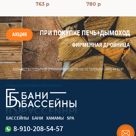
763 р
780 р
ПРИ ПОКУПКЕ ПЕЧЬ+ДЫМОХОД
АКЦИЯ
ФИРМЕННАЯ ДРОВНИЦА
В ПОДАРОК!
КОЛИЧЕСТВО ПОДАРКОВ ОГРАНИЧЕНО, ПОДРОБНЕЕ ПО ТЕЛЕФОНУ
(4862) 44-53-87
СПЕЦИАЛИЗИРОВАННЫЙ МАГАЗИН
БАССЕЙНЫ
БАНИ
ХАМАМЫ
SPA
8-910-208-54-57