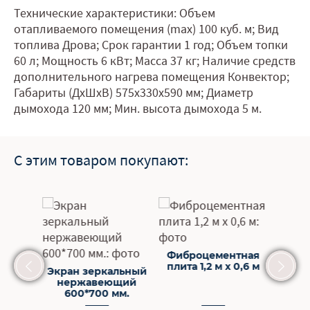
Технические характеристики: Объем
отапливаемого помещения (max) 100 куб. м; Вид
топлива Дрова; Срок гарантии 1 год; Объем топки
60 л; Мощность 6 кВт; Масса 37 кг; Наличие средств
дополнительного нагрева помещения Конвектор;
Габариты (ДхШхВ) 575х330х590 мм; Диаметр
дымохода 120 мм; Мин. высота дымохода 5 м.
С этим товаром покупают:
Фиброцементная
Базал
плита 1,2 м х 0,6 м
1.2
льный
Экран зеркальный
щий
нержавеющий
мм.
600*700 мм.