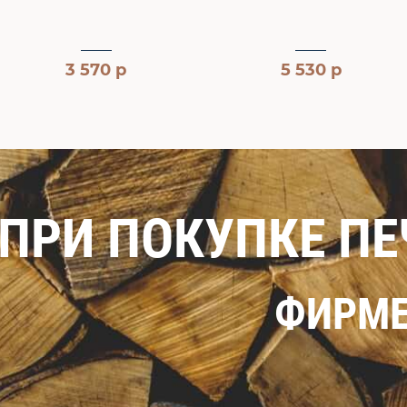
Камень для бани белый
кварц (отборный) 10 кг
5 530 р
1 344 р
ПРИ ПОКУПКЕ П
ФИРМЕ