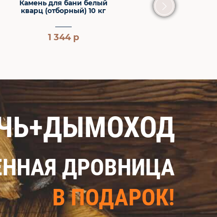
Труба-сэндвич нержав
диаметр 115 мм
533 р
2 021 р
ЕЧЬ+ДЫМОХОД
ННАЯ ДРОВНИЦА
В ПОДАРОК!