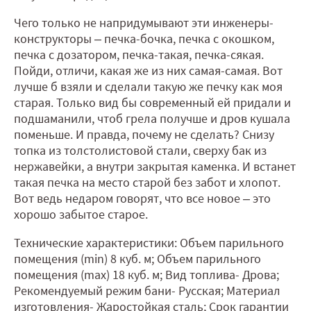
Чего только не напридумывают эти инженеры-
конструкторы – печка-бочка, печка с окошком,
печка с дозатором, печка-такая, печка-сякая.
Пойди, отличи, какая же из них самая-самая. Вот
лучше б взяли и сделали такую же печку как моя
старая. Только вид бы современный ей придали и
подшаманили, чтоб грела получше и дров кушала
поменьше. И правда, почему не сделать? Снизу
топка из толстолистовой стали, сверху бак из
нержавейки, а внутри закрытая каменка. И встанет
такая печка на место старой без забот и хлопот.
Вот ведь недаром говорят, что все новое – это
хорошо забытое старое.
Технические характеристики: Объем парильного
помещения (min) 8 куб. м; Объем парильного
помещения (max) 18 куб. м; Вид топлива- Дрова;
Рекомендуемый режим бани- Русская; Материал
изготовления- Жаростойкая сталь; Срок гарантии