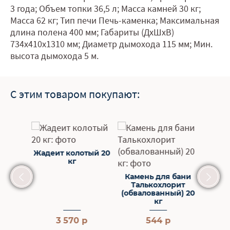
3 года; Объем топки 36,5 л; Масса камней 30 кг;
Масса 62 кг; Тип печи Печь-каменка; Максимальная
длина полена 400 мм; Габариты (ДхШхВ)
734х410х1310 мм; Диаметр дымохода 115 мм; Мин.
высота дымохода 5 м.
С этим товаром покупают:
Жадеит колотый 20
кг
т
 20кг.
Камень для бани
Каме
Талькохлорит
Габ
(обвалованный) 20
(ко
кг
р
3 570 р
544 р