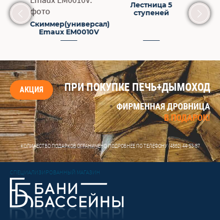
Лестница 5
ступеней
й
Теплооб
Скиммер(универсал)
KsTw (тита
Emaux EM0010V
кВ
ПРИ ПОКУПКЕ ПЕЧЬ+ДЫМОХОД
АКЦИЯ
ФИРМЕННАЯ ДРОВНИЦА
В ПОДАРОК!
КОЛИЧЕСТВО ПОДАРКОВ ОГРАНИЧЕНО, ПОДРОБНЕЕ ПО ТЕЛЕФОНУ
(4862) 44-53-87
СПЕЦИАЛИЗИРОВАННЫЙ МАГАЗИН