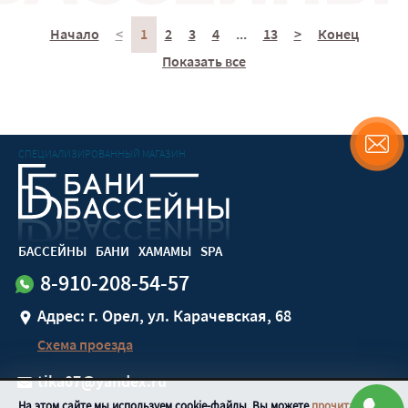
Начало
<
1
2
3
4
...
13
>
Конец
Показать все
СПЕЦИАЛИЗИРОВАННЫЙ МАГАЗИН
БАССЕЙНЫ
БАНИ
ХАМАМЫ
SPA
8-910-208-54-57
Адрес: г. Орел, ул. Карачевская, 68
Схема проезда
tika07@yandex.ru
На этом сайте мы используем cookie-файлы. Вы можете
прочитать о