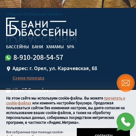
СПЕЦИАЛИЗИРОВАННЫЙ МАГАЗИН
БАССЕЙНЫ
БАНИ
ХАМАМЫ
SPA
8-910-208-54-57
Адрес: г. Орел, ул. Карачевская, 68
Схема проезда
tika07@yandex.ru
На этом сайте мы используем cookie-файлы. Вы можете
прочитать о
Цена не является публичной офертой
cookie-файлах
или изменить настройки браузера. Продолжая
пользоваться сайтом без изменения настроек, вы даете согласие на
использование ваших cookie-файлов, а также на обработку
персональных данных, собираемых посредством метрических
ИП Грядунов М.И.
© 2008-
2026
программ, в частности «Яндекс.Метрика».
Политика в отношении обработки персональных данных
Все собранные при помощи cookie-